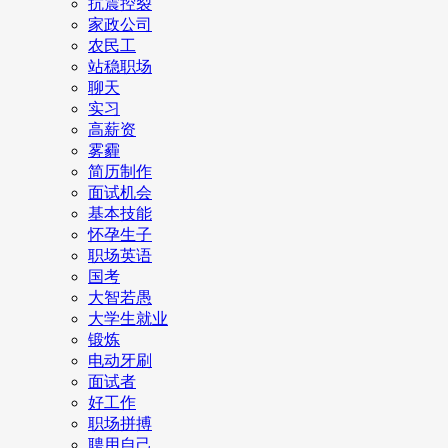
抗震控裂
家政公司
农民工
站稳职场
聊天
实习
高薪资
雾霾
简历制作
面试机会
基本技能
怀孕生子
职场英语
国考
大智若愚
大学生就业
锻炼
电动牙刷
面试者
好工作
职场拼搏
聘用自己