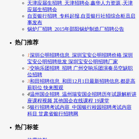
天津应届生招聘_天津招聘会,鑫华人力资源 ,天津
应届生招聘会
自贡银行招聘_专科起报,自贡银行社招综合柜员启
事发布
锅炉厂招聘_2015年邵阳锅炉制造厂招聘公告
热门推荐
1
深圳公明招聘信息_深圳宝安公明招聘价格 深圳
宝安公明招聘批发 深圳宝安公明招聘厂家
2
交响乐团招聘_招聘 广州交响乐团演奏员空缺职
位招聘
3
和田招聘信息_和田12月1日最新招聘信息,都是高
薪职位 快来围观
4
温州国企招聘_温州瑞安国企招聘历年试题解析讲
座课程视频 其他国企在线课程 19课堂
5
银行招聘考试内容_中国银行校园招聘考试内容
科目 甘肃省银行招聘网
热门标签