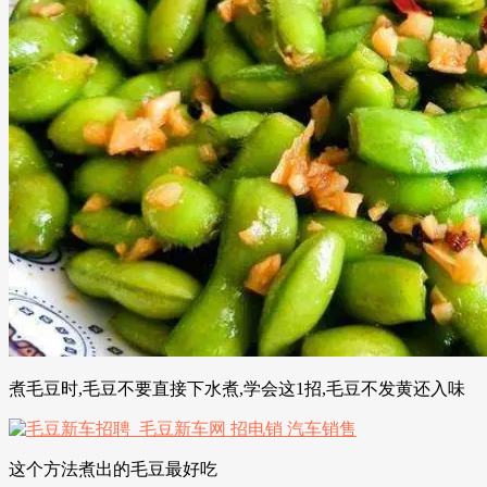
煮毛豆时,毛豆不要直接下水煮,学会这1招,毛豆不发黄还入味
这个方法煮出的毛豆最好吃