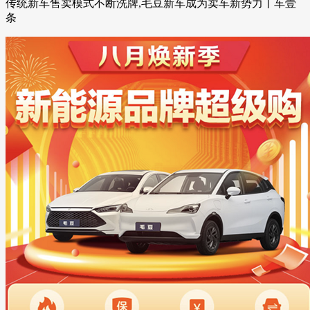
传统新车售卖模式不断洗牌,毛豆新车成为卖车新势力丨车壹
条