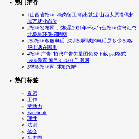
热门推荐
1
山西省招聘_稳岗留工 输出就业 山西太原提供超
30万就业岗位
2
招聘发布网_北极星2021年环保行业招聘信息汇总
北极星环保招聘网
3
58招聘客服电话_深圳58同城的电话是多少 58客
服电话在哪里
4
招聘 广告_招聘广告矢量图免费下载 psd格式
5906像素 编号812603 千图网
5
求职招聘网_求职招聘
热门标签
春运
工作
劳动力
Facebook
理性
法则
体会
生态圈