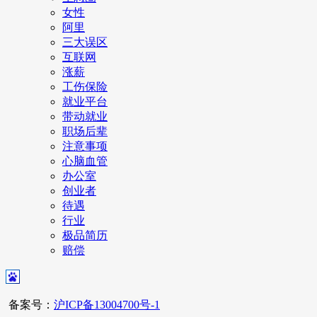
女性
阿里
三大误区
互联网
涨薪
工伤保险
就业平台
带动就业
职场后辈
注意事项
心脑血管
办公室
创业者
待遇
行业
极品简历
赔偿
备案号：
沪ICP备13004700号-1