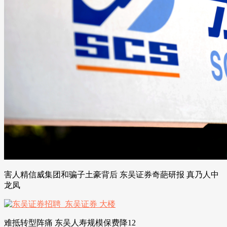
害人精信威集团和骗子土豪背后 东吴证券奇葩研报 真乃人中
龙凤
难抵转型阵痛 东吴人寿规模保费降12