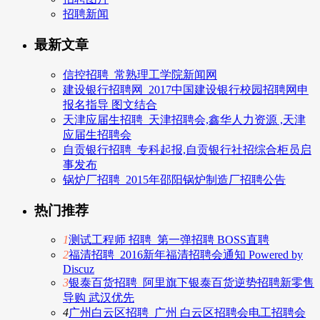
招聘新闻
最新文章
信控招聘_常熟理工学院新闻网
建设银行招聘网_2017中国建设银行校园招聘网申
报名指导 图文结合
天津应届生招聘_天津招聘会,鑫华人力资源 ,天津
应届生招聘会
自贡银行招聘_专科起报,自贡银行社招综合柜员启
事发布
锅炉厂招聘_2015年邵阳锅炉制造厂招聘公告
热门推荐
1
测试工程师 招聘_第一弹招聘 BOSS直聘
2
福清招聘_2016新年福清招聘会通知 Powered by
Discuz
3
银泰百货招聘_阿里旗下银泰百货逆势招聘新零售
导购 武汉优先
4
广州白云区招聘_广州 白云区招聘会电工招聘会