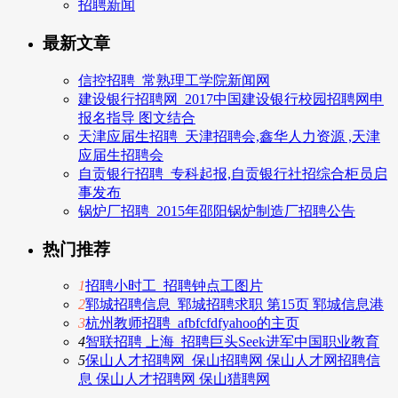
招聘新闻
最新文章
信控招聘_常熟理工学院新闻网
建设银行招聘网_2017中国建设银行校园招聘网申
报名指导 图文结合
天津应届生招聘_天津招聘会,鑫华人力资源 ,天津
应届生招聘会
自贡银行招聘_专科起报,自贡银行社招综合柜员启
事发布
锅炉厂招聘_2015年邵阳锅炉制造厂招聘公告
热门推荐
1
招聘小时工_招聘钟点工图片
2
郓城招聘信息_郓城招聘求职 第15页 郓城信息港
3
杭州教师招聘_afbfcfdfyahoo的主页
4
智联招聘 上海_招聘巨头Seek进军中国职业教育
5
保山人才招聘网_保山招聘网 保山人才网招聘信
息 保山人才招聘网 保山猎聘网