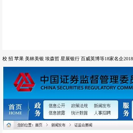
校 招 苹果 美林美银 埃森哲 星展银行 百威英博等18家名企201