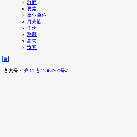
群面
要素
事业单位
月光族
作伪
涨薪
高管
食客
备案号：
沪ICP备13004700号-1