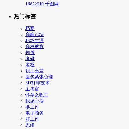
16822910 千图网
热门标签
档案
高峰论坛
职场生涯
高校教育
知道
考研
老板
职工出差
面试紧张心理
3D打印技术
主考官
怀孕女职工
职场心得
换工作
电子商务
好工作
思维