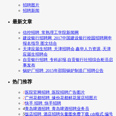
招聘图片
招聘新闻
最新文章
信控招聘_常熟理工学院新闻网
建设银行招聘网_2017中国建设银行校园招聘网申
报名指导 图文结合
天津应届生招聘_天津招聘会,鑫华人力资源 ,天津
应届生招聘会
自贡银行招聘_专科起报,自贡银行社招综合柜员启
事发布
锅炉厂招聘_2015年邵阳锅炉制造厂招聘公告
热门推荐
1
医院官网招聘_医院招聘广告图片
2
广州花都招聘_缘份花都鲜花屋店招图片
3
快手 招聘_快手招聘
4
青岛啤酒招聘_青岛啤酒招聘业务员
5
饭店招聘_酒店招聘矢量图免费下载 cdr格式 编号