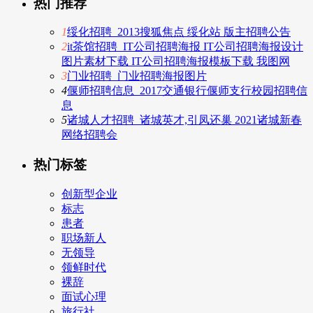
热门推荐
1
绥化招聘_2013搜狐焦点 绥化站 版主招聘公告
2
it茶馆招聘_IT公司招聘海报 IT公司招聘海报设计
图片素材下载 IT公司招聘海报模板下载 我图网
3
门业招聘_门业招聘海报图片
4
偃师招聘信息_2017交通银行偃师支行校园招聘信
息
5
诸城人才招聘_诸城英才,引凤还巢 2021诸城新春
网络招聘会
热门标签
创新型企业
标志
患者
职场新人
无领导
领鲜时代
裸辞
面试心理
旅行社