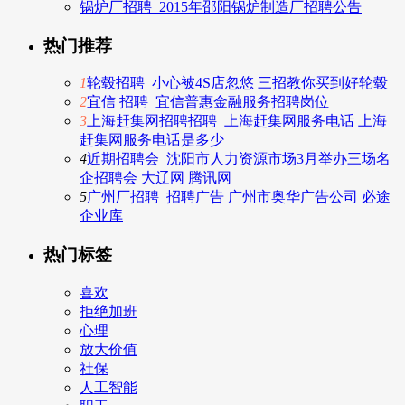
锅炉厂招聘_2015年邵阳锅炉制造厂招聘公告
热门推荐
1
轮毂招聘_小心被4S店忽悠 三招教你买到好轮毂
2
宜信 招聘_宜信普惠金融服务招聘岗位
3
上海赶集网招聘招聘_上海赶集网服务电话 上海
赶集网服务电话是多少
4
近期招聘会_沈阳市人力资源市场3月举办三场名
企招聘会 大辽网 腾讯网
5
广州厂招聘_招聘广告 广州市奥华广告公司 必途
企业库
热门标签
喜欢
拒绝加班
心理
放大价值
社保
人工智能