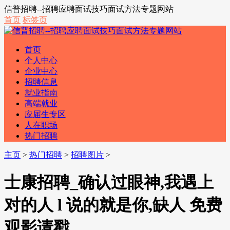
信普招聘--招聘应聘面试技巧面试方法专题网站
首页
标签页
首页
个人中心
企业中心
招聘信息
就业指南
高端就业
应届生专区
人在职场
热门招聘
主页
>
热门招聘
>
招聘图片
>
士康招聘_确认过眼神,我遇上
对的人 l 说的就是你,缺人 免费
观影请戳