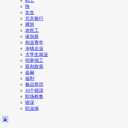
职工
快
女生
北京银行
裸辞
农民工
谈加薪
创业青年
乡镇企业
大学生就业
招寒假工
双创政策
金融
福利
极品简历
10个错误
职场粗鲁
错误
职业病