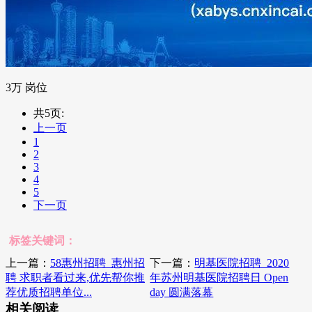
3万 岗位
共5页:
上一页
1
2
3
4
5
下一页
标签关键词：
上一篇：
58惠州招聘_惠州招
下一篇：
明基医院招聘_2020
聘 求职者看过来,优先帮你推
年苏州明基医院招聘日 Open
荐优质招聘单位...
day 圆满落幕
相关阅读