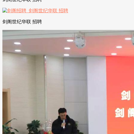
剑阁世纪华联 招聘