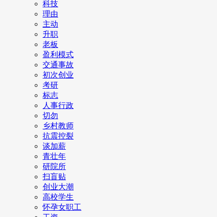
科技
理由
主动
升职
老板
盈利模式
交通事故
初次创业
考研
标志
人事行政
切勿
乡村教师
抗震控裂
谈加薪
青壮年
研院所
扫盲贴
创业大潮
高校学生
怀孕女职工