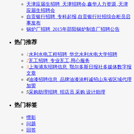
天津应届生招聘_天津招聘会,鑫华人力资源 ,天津
应届生招聘会
自贡银行招聘_专科起报,自贡银行社招综合柜员启
事发布
锅炉厂招聘_2015年邵阳锅炉制造厂招聘公告
热门推荐
1
水利水电工程招聘_华北水利水电大学招聘
2
瓦工招聘_专业瓦工,用心服务
3
上海浦东招聘信息_鄂尔多斯日报社多媒体数字报
文章
4
油漆招聘信息_品牌油漆涂料诚招山东省区域代理
加盟
5
采购助理招聘_招店员 采购 设计助理
热门标签
惯影
问题
回答