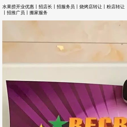
水果捞开业优惠丨招店长丨招服务员丨烧烤店转让丨粉店转让
丨招推广员丨搬家服务