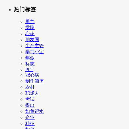
热门标签
勇气
学院
心态
朋友圈
生产主管
学韦小宝
年假
标志
PPT
冠心病
制作简历
农村
职场人
考试
提出
如鱼得水
企业
科技