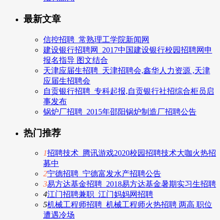
最新文章
信控招聘_常熟理工学院新闻网
建设银行招聘网_2017中国建设银行校园招聘网申
报名指导 图文结合
天津应届生招聘_天津招聘会,鑫华人力资源 ,天津
应届生招聘会
自贡银行招聘_专科起报,自贡银行社招综合柜员启
事发布
锅炉厂招聘_2015年邵阳锅炉制造厂招聘公告
热门推荐
1
招聘技术_腾讯游戏2020校园招聘技术大咖火热招
募中
2
宁德招聘_宁德富发水产招聘公告
3
易方达基金招聘_2018易方达基金暑期实习生招聘
4
江门招聘兼职_江门妈妈网招聘
5
机械工程师招聘_机械工程师火热招聘 两高 职位
遭遇冷场