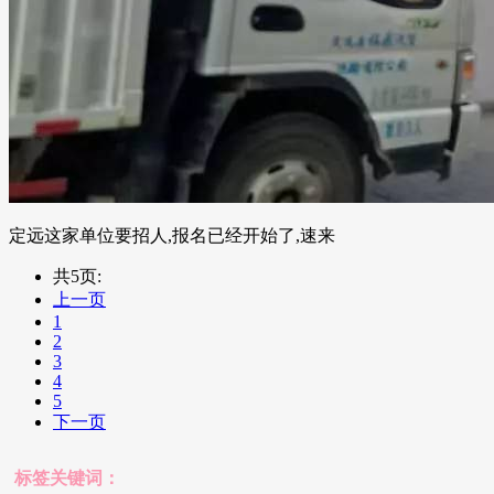
定远这家单位要招人,报名已经开始了,速来
共5页:
上一页
1
2
3
4
5
下一页
标签关键词：