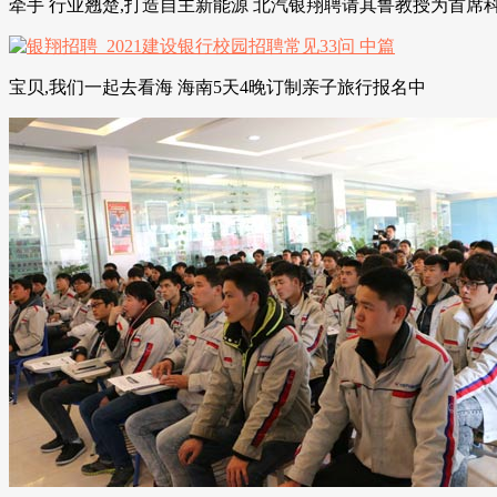
牵手 行业翘楚,打造自主新能源 北汽银翔聘请其鲁教授为首席
宝贝,我们一起去看海 海南5天4晚订制亲子旅行报名中