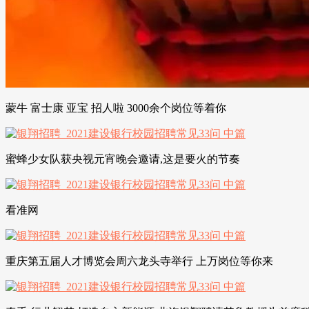
蒙牛 富士康 亚宝 招人啦 3000余个岗位等着你
蜜蜂少女队获央视元宵晚会邀请,这是要火的节奏
看准网
重庆第五届人才博览会周六龙头寺举行 上万岗位等你来