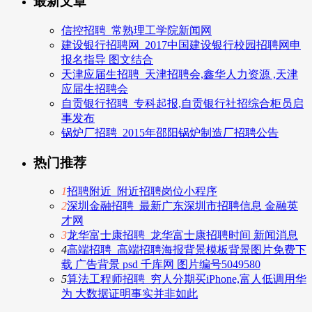
最新文章
信控招聘_常熟理工学院新闻网
建设银行招聘网_2017中国建设银行校园招聘网申
报名指导 图文结合
天津应届生招聘_天津招聘会,鑫华人力资源 ,天津
应届生招聘会
自贡银行招聘_专科起报,自贡银行社招综合柜员启
事发布
锅炉厂招聘_2015年邵阳锅炉制造厂招聘公告
热门推荐
1
招聘附近_附近招聘岗位小程序
2
深圳金融招聘_最新广东深圳市招聘信息 金融英
才网
3
龙华富士康招聘_龙华富士康招聘时间 新闻消息
4
高端招聘_高端招聘海报背景模板背景图片免费下
载 广告背景 psd 千库网 图片编号5049580
5
算法工程师招聘_穷人分期买iPhone,富人低调用华
为 大数据证明事实并非如此