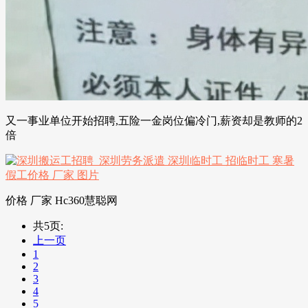
又一事业单位开始招聘,五险一金岗位偏冷门,薪资却是教师的2
倍
价格 厂家 Hc360慧聪网
共5页:
上一页
1
2
3
4
5