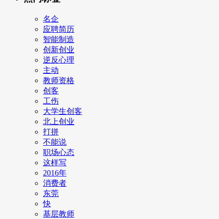
名企
应聘简历
智能制造
创新创业
逆反心理
主动
教师资格
创客
工伤
大学生创客
北上创业
打拼
不能说
职场心态
这样写
2016年
消费者
东莞
快
基层教师