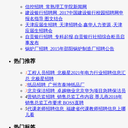
信控招聘_常熟理工学院新闻网
建设银行招聘网_2017中国建设银行校园招聘网申
报名指导 图文结合
天津应届生招聘_天津招聘会,鑫华人力资源 ,天津
应届生招聘会
自贡银行招聘_专科起报,自贡银行社招综合柜员启
事发布
锅炉厂招聘_2015年邵阳锅炉制造厂招聘公告
热门推荐
1
工程人员招聘_北极星2021年电力行业招聘信息汇
总 北极星招聘
2
纸品招聘_广州市泰坤纸品厂
3
北京保洁招聘_卓越物业北京华为项目急聘保洁员
4
营销总监招聘_销售总监工作内容 墨儿燕2018年
销售总监工作要求 BOSS直聘
5
代课老师招聘信息_福建省代课教师招聘信息上哪
儿看
热门标签