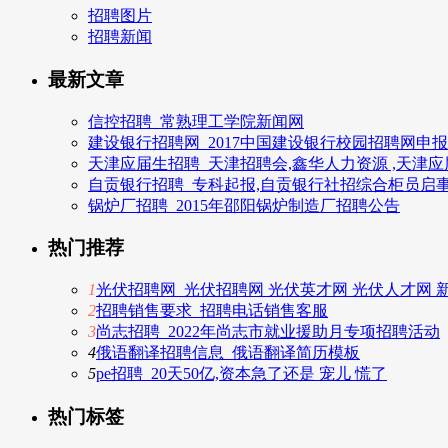
招聘图片
招聘新闻
最新文章
信控招聘_常熟理工学院新闻网
建设银行招聘网_2017中国建设银行校园招聘网申
天津应届生招聘_天津招聘会,鑫华人力资源 ,天津
自贡银行招聘_专科起报,自贡银行社招综合柜员启
锅炉厂招聘_2015年邵阳锅炉制造厂招聘公告
热门推荐
1
光伏招聘网_光伏招聘网 光伏英才网 光伏人才网 
2
招聘销售要求_招聘电话销售客服
3
尚志招聘_2022年尚志市就业援助月专项招聘活动
4
俄语翻译招聘信息_俄语翻译简历模板
5
pe招聘_20天50亿,资本急了还是 宠儿 慌了
热门标签