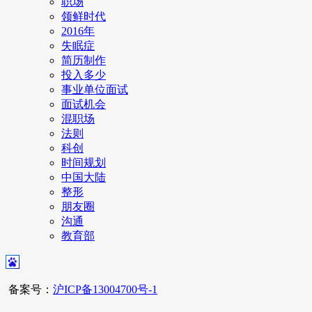
职场
领鲜时代
2016年
失眠症
简历制作
投入多少
事业单位面试
面试机会
混职场
法则
科创
时间规划
中国大陆
整形
朋友圈
沟通
教育部
备案号：
沪ICP备13004700号-1