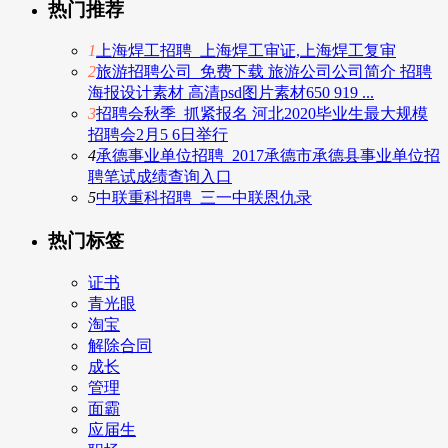
热门推荐
1
上海焊工招聘_上海焊工审证,上海焊工复审
2
旅游招聘公司_免费下载 旅游公司公司简介 招聘
海报设计素材 高清psd图片素材650 919 ...
3
招聘会秋季_抓紧报名 河北2020毕业生最大规模
招聘会2月5 6日举行
4
承德事业单位招聘_2017承德市承德县事业单位招
聘笔试成绩查询入口
5
中联重科招聘_三一中联恩仇录
热门标签
证书
青光眼
淘宝
解除合同
成长
管理
面霸
应届生