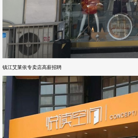
镇江艾莱依专卖店高薪招聘