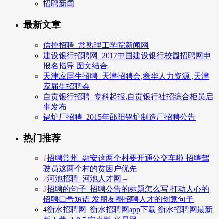
招聘新闻
最新文章
信控招聘_常熟理工学院新闻网
建设银行招聘网_2017中国建设银行校园招聘网申
报名指导 图文结合
天津应届生招聘_天津招聘会,鑫华人力资源 ,天津
应届生招聘会
自贡银行招聘_专科起报,自贡银行社招综合柜员启
事发布
锅炉厂招聘_2015年邵阳锅炉制造厂招聘公告
热门推荐
1
招聘常州_融安这两个村要开通公交车啦 招聘驾
驶员这两个村的贫困户优先
2
河池招聘_河池人才网 –
3
招聘的句子_招聘公告的标题怎么写 打动人心的
招聘口号短语 发朋友圈招聘人才的创意句子
4
衡水招聘网_衡水招聘网app下载 衡水招聘网最新