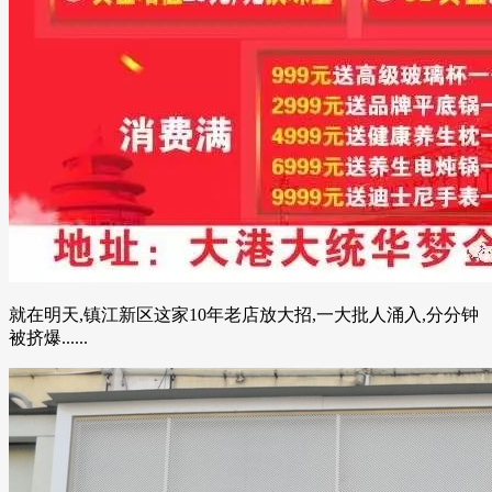
就在明天,镇江新区这家10年老店放大招,一大批人涌入,分分钟
被挤爆......