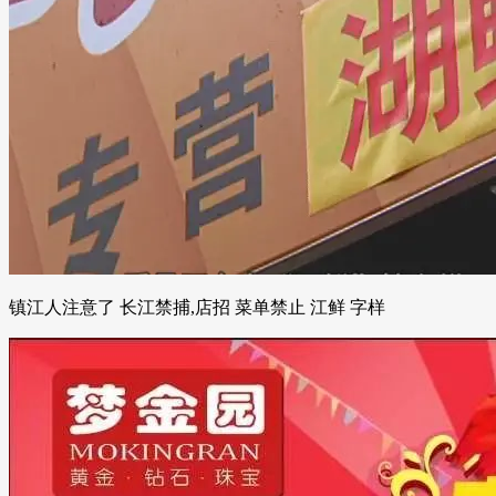
镇江人注意了 长江禁捕,店招 菜单禁止 江鲜 字样