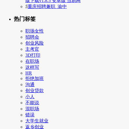
版下载v1.8.5 安卓版 当易网
5
重庆招聘兼职_渝中
热门标签
职场女性
招聘会
创业风险
主考官
3D打印
在职场
这样写
HR
拒绝加班
沟通
创业贷款
小人
不能说
混职场
错误
大学生就业
返乡创业