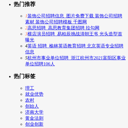
热门推荐
1
装饰公司招聘信息_图片免费下载 装饰公司招聘
素材 装饰公司招聘模板 千图网
2
高思招聘_高思教育集团招聘 拉勾网
3
横店演员招聘_易柏辰挑战清朝王爷 光头造型首
曝光
4
英语 招聘_榆林英语教育招聘 北京英语专业招聘
信息
5
杭州市事业单位招聘_浙江杭州市2021富阳区事业
单位招聘106人
热门标签
理工
就业优势
农村
创始人
济南大学
黄金法则
创业创新