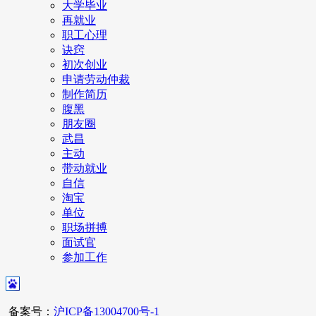
大学毕业
再就业
职工心理
诀窍
初次创业
申请劳动仲裁
制作简历
腹黑
朋友圈
武昌
主动
带动就业
自信
淘宝
单位
职场拼搏
面试官
参加工作
备案号：
沪ICP备13004700号-1