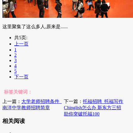
这里聚集了这么多人,原来是......
共5页:
上一页
1
2
3
4
5
下一页
标签关键词：
上一篇：
大学老师招聘条件_
下一篇：
托福招聘_托福写作
南洋中学教师招聘简章
Chinglish怎么办 新东方三招
助你突破托福100
相关阅读