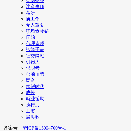
创新创业
注意事项
考研
换工作
无人驾驶
职场食物链
问题
心理素质
智能手表
社交网站
机器人
求职考
心脑血管
民企
领鲜时代
成长
就业援助
执行力
工资
最失败
备案号：
沪ICP备13004700号-1