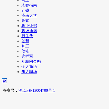
阿里
求职指南
存钱
济南大学
高管
职业证书
职场通病
新生代
创新
旷工
幼稚
这样写
互联网金融
个人简历
步入职场
备案号：
沪ICP备13004700号-1