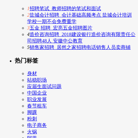
1
招聘笔试_教师招聘的笔试和面试
2
盐城会计招聘_会计基础高频考点 盐城会计培训
学校一期不会免费重学
3
五金 招聘_宏亮五金招聘图片
4
造价咨询招聘_2018建设银行造价咨询有限责任公
司招聘48人 安徽中公教育
5
销售家招聘_居然之家招聘电话销售人员卖商铺
热门标签
身材
站稳职场
应届生面试问题
中国企业
职业发展
春节租车
脚踝
粉刺
电子商务
火锅