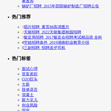
事发布
锅炉厂招聘_2015年邵阳锅炉制造厂招聘公告
热门推荐
1
唱片招聘_黄页88高清图片
2
天能招聘_2022天能集团校园招聘
3
银监局招聘_2017银监会招聘考试精品班 全科
4
空姐招聘条件_2019湖南职业教育介绍
5
三副招聘_招聘送歺司机
热门标签
面试心理
贫富差距
O2O巨头
欠薪
肢体语言
混凝土
眼力见儿
创业风险
国庆