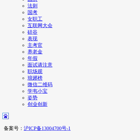
法则
国考
女职工
互联网大会
硅谷
表现
主考官
养老金
年假
面试请注意
职场观
琅琊榜
微信二维码
学韦小宝
姿势
创业创新
备案号：
沪ICP备13004700号-1