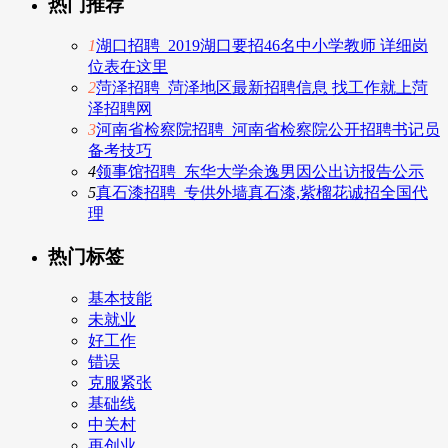
热门推荐
1
湖口招聘_2019湖口要招46名中小学教师 详细岗
位表在这里
2
菏泽招聘_菏泽地区最新招聘信息 找工作就上菏
泽招聘网
3
河南省检察院招聘_河南省检察院公开招聘书记员
备考技巧
4
领事馆招聘_东华大学余逸男因公出访报告公示
5
真石漆招聘_专供外墙真石漆,紫榴花诚招全国代
理
热门标签
基本技能
未就业
好工作
错误
克服紧张
基础线
中关村
再创业