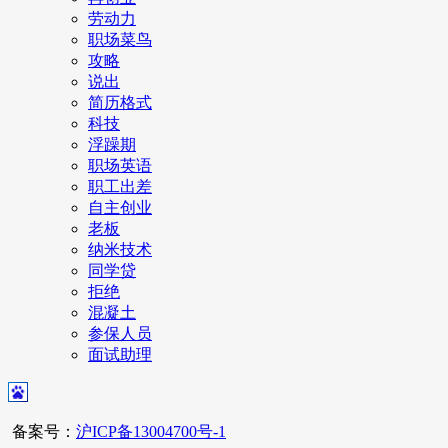
劳动力
职场菜鸟
攻略
说出
简历格式
科技
浮躁期
职场英语
职工出差
自主创业
老板
纳米技术
同学贷
拒绝
混凝土
参保人员
面试助理
备案号：
沪ICP备13004700号-1