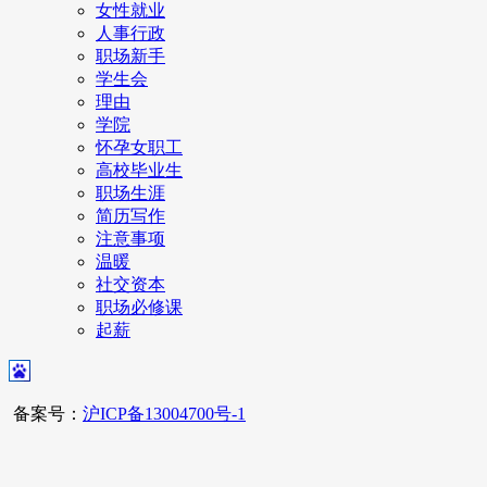
女性就业
人事行政
职场新手
学生会
理由
学院
怀孕女职工
高校毕业生
职场生涯
简历写作
注意事项
温暖
社交资本
职场必修课
起薪
备案号：
沪ICP备13004700号-1