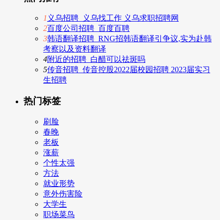
1
义乌招聘_义乌找工作 义乌求职招聘网
2
百度公司招聘_百度百聘
3
韩语翻译招聘_RNG招韩语翻译引争议,实为赴韩
考察以及资料翻译
4
附近的招聘_白醋可以祛斑吗
5
传音招聘_传音控股2022届校园招聘 2023届实习
生招聘
热门标签
刷脸
春晚
老板
涨薪
个性太强
方法
就业形势
意外伤害险
大学生
职场菜鸟