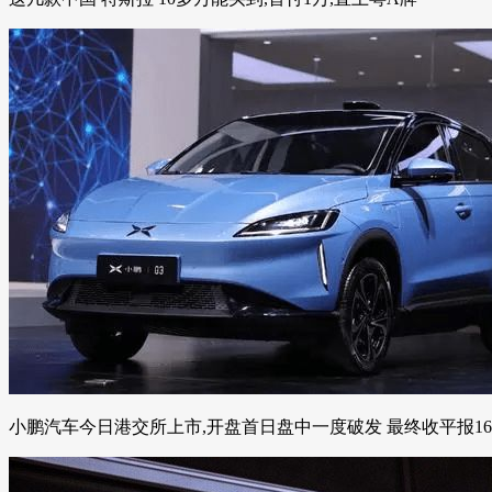
小鹏汽车今日港交所上市,开盘首日盘中一度破发 最终收平报16