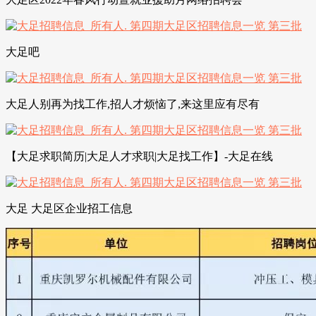
大足吧
大足人别再为找工作,招人才烦恼了,来这里应有尽有
【大足求职简历|大足人才求职|大足找工作】-大足在线
大足 大足区企业招工信息