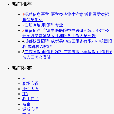
热门推荐
1
招聘信息医学_医学类毕业生注意 近期医学类招
聘信息汇总
2
注册测绘师招聘_专业
3
东贸招聘_宁夏中医医院暨中医研究院 2018年公
开招聘急需紧缺人才和医务工作人员公告
4
成都校园招聘_成都美中出国服务有限2020校园招
聘 成都校园招聘
5
广东省教师招聘_2021广东省事业单位教师招聘报
名入口怎么登陆
热门标签
80
职场心得
个性太强
HR
聘用自己
名企
逆反心理