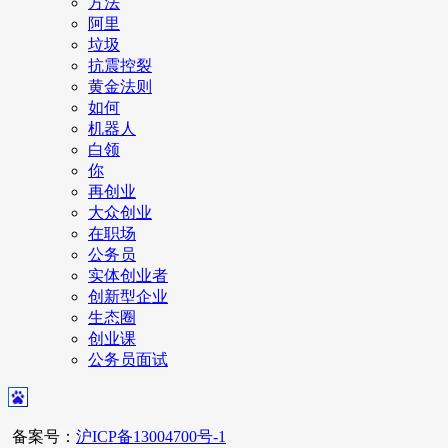
方法
阿里
垃圾
抗震控裂
黄金法则
如何
机器人
白领
你
再创业
大众创业
在职场
公务员
实体创业者
创新型企业
生态圈
创业课
公务员面试
备案号：
沪ICP备13004700号-1