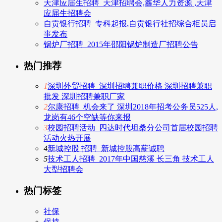
天津应届生招聘_天津招聘会,鑫华人力资源 ,天津
应届生招聘会
自贡银行招聘_专科起报,自贡银行社招综合柜员启
事发布
锅炉厂招聘_2015年邵阳锅炉制造厂招聘公告
热门推荐
1
深圳外贸招聘_深圳招聘兼职价格 深圳招聘兼职
批发 深圳招聘兼职厂家
2
尔康招聘_机会来了 深圳2018年招考公务员525人,
龙岗有46个空缺等你来报
3
校园招聘活动_四达时代坦桑分公司首届校园招聘
活动火热开展
4
新城控股 招聘_新城控股高薪诚聘
5
技术工人招聘_2017年中国慈溪 长三角 技术工人
大型招聘会
热门标签
社保
保持