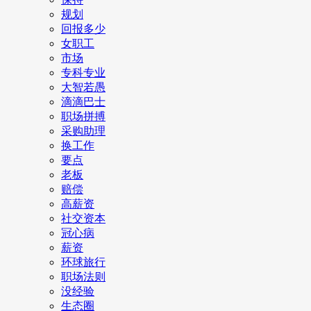
规划
回报多少
女职工
市场
专科专业
大智若愚
滴滴巴士
职场拼搏
采购助理
换工作
要点
老板
赔偿
高薪资
社交资本
冠心病
薪资
环球旅行
职场法则
没经验
生态圈