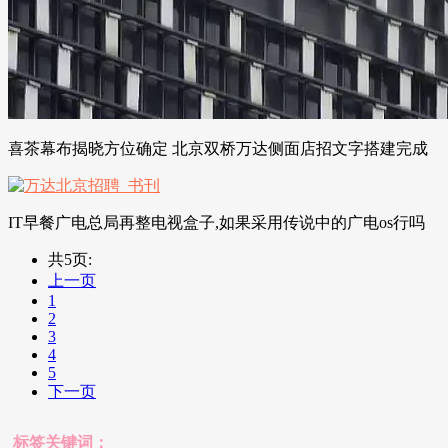
喜茶幕布揭晓方位确定 北京双桥万达侧面店招文字搭建完成
IT早餐广电总局再整电视盒子,如果采用传说中的广电os行吗
共5页:
上一页
1
2
3
4
5
下一页
标签关键词：