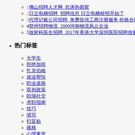
1
佛山招聘人才网_欣涛热熔胶
2
日立电梯招聘_招聘信息 日立电梯校招开始了
3
代理记账公司招聘_免费提供工商注册服务 价格合
4
郑州招聘物流_2009河南物流风云企业
5
放射科医生招聘_2017年香港大学深圳医院招聘
热门标签
大学生
拒绝加班
扎克伯格
就业帮扶
职业道路
双创政策
职场社交
求职指南
技巧
填写
扫盲贴
规格
心理素质