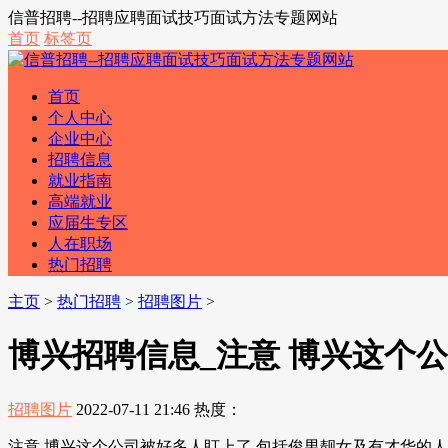
信普招聘--招聘应聘面试技巧面试方法专题网站
首页
标签页
首页
个人中心
企业中心
招聘信息
就业指南
高端就业
应届生专区
人在职场
热门招聘
主页
>
热门招聘
>
招聘图片
>
博兴招聘信息_注意 博兴这个公司
招聘图片
2022-07-11 21:46
热度：
注意 博兴这个公司被好多人盯上了,包括俊男靓女及有才华的人....