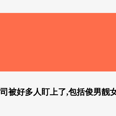
被好多人盯上了,包括俊男靓女及有
..