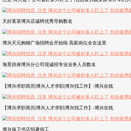
天好茗茶博兴店诚聘优秀导购数名
博兴天元购物广场招聘会开始啦 高薪岗位全在这里
海景担保博兴分公司现诚招专业业务人员数名
【博兴求职简历|博兴人才求职|博兴找工作】-博兴在线
【博兴求职简历|博兴人才求职|博兴找工作】-博兴在线
博兴保卫书店招暑假工