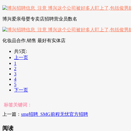
博兴爱亲母婴专卖店招聘营业员数名
化妆品合作,销售 最好有实体店
共5页:
上一页
1
2
3
4
5
下一页
标签关键词：
上一篇：
smg招聘_SMG前程无忧官方招聘
阅读