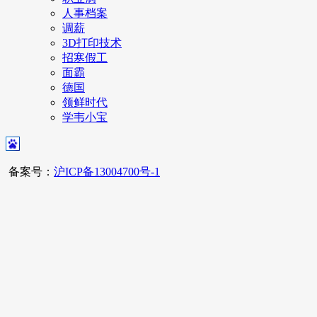
人事档案
调薪
3D打印技术
招寒假工
面霸
德国
领鲜时代
学韦小宝
备案号：
沪ICP备13004700号-1