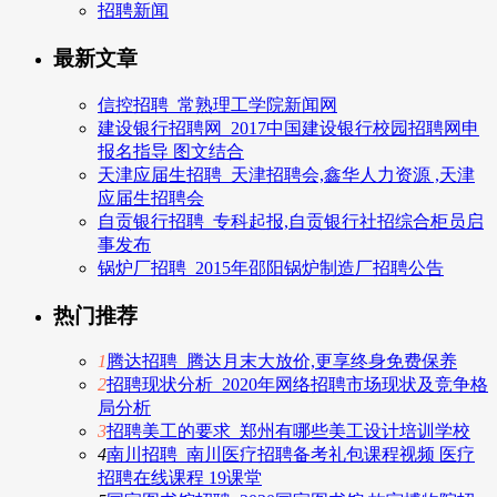
招聘新闻
最新文章
信控招聘_常熟理工学院新闻网
建设银行招聘网_2017中国建设银行校园招聘网申
报名指导 图文结合
天津应届生招聘_天津招聘会,鑫华人力资源 ,天津
应届生招聘会
自贡银行招聘_专科起报,自贡银行社招综合柜员启
事发布
锅炉厂招聘_2015年邵阳锅炉制造厂招聘公告
热门推荐
1
腾达招聘_腾达月末大放价,更享终身免费保养
2
招聘现状分析_2020年网络招聘市场现状及竞争格
局分析
3
招聘美工的要求_郑州有哪些美工设计培训学校
4
南川招聘_南川医疗招聘备考礼包课程视频 医疗
招聘在线课程 19课堂