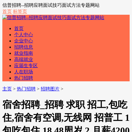
信普招聘--招聘应聘面试技巧面试方法专题网站
首页
标签页
首页
个人中心
企业中心
招聘信息
就业指南
高端就业
应届生专区
人在职场
热门招聘
主页
>
热门招聘
>
招聘图片
>
宿舍招聘_招聘 求职 招工,包吃
住,宿舍有空调,无线网 招普工 1
包吃包住,18 48周岁 2 月薪4200