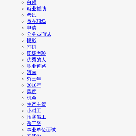
白领
就业援助
考试
身在职场
申请
公务员面试
惯影
打拼
职场考验
优秀的人
职业道路
河南
穷三年
2016年
风度
机会
生产主管
小时工
招寒假工
涨工资
事业单位面试