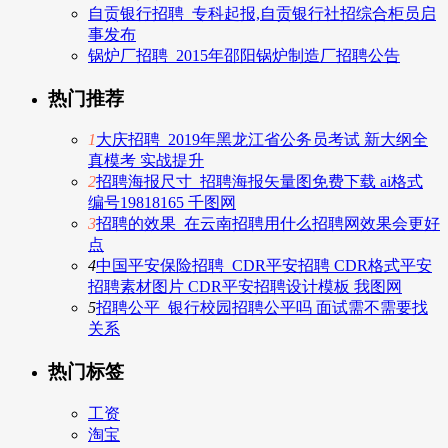
自贡银行招聘_专科起报,自贡银行社招综合柜员启
事发布
锅炉厂招聘_2015年邵阳锅炉制造厂招聘公告
热门推荐
1
大庆招聘_2019年黑龙江省公务员考试 新大纲全
真模考 实战提升
2
招聘海报尺寸_招聘海报矢量图免费下载 ai格式
编号19818165 千图网
3
招聘的效果_在云南招聘用什么招聘网效果会更好
点
4
中国平安保险招聘_CDR平安招聘 CDR格式平安
招聘素材图片 CDR平安招聘设计模板 我图网
5
招聘公平_银行校园招聘公平吗 面试需不需要找
关系
热门标签
工资
淘宝